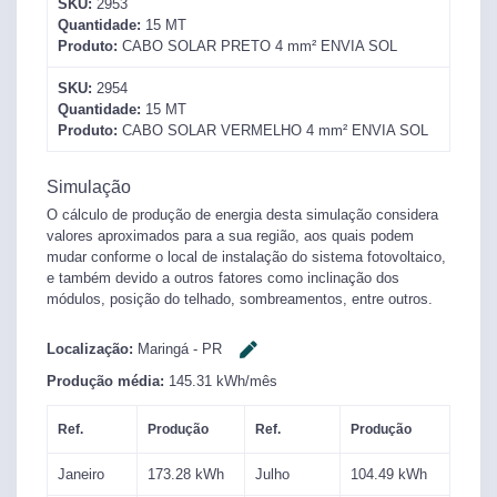
SKU:
2953
Quantidade:
15
MT
Produto:
CABO SOLAR PRETO 4 mm² ENVIA SOL
SKU:
2954
Quantidade:
15
MT
Produto:
CABO SOLAR VERMELHO 4 mm² ENVIA SOL
Simulação
O cálculo de produção de energia desta simulação considera
valores aproximados para a sua região, aos quais podem
mudar conforme o local de instalação do sistema fotovoltaico,
e também devido a outros fatores como inclinação dos
módulos, posição do telhado, sombreamentos, entre outros.
Localização:
Maringá
-
PR
Produção média:
145.31
kWh/mês
Ref.
Produção
Ref.
Produção
Janeiro
173.28
kWh
Julho
104.49
kWh